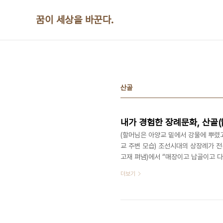
본문 바로가기
꿈이 세상을 바꾼다.
산골
내가 경험한 장례문화, 산골(
(할머님은 아양교 밑에서 강물에 뿌렸
교 주변 모습) 조선시대의 상장례가 
고재 펴냄)에서 “매장이고 납골이고 다
적을 남기지 말라.”는 유언 아닌 유언
더보기
는 화장한 뼛가루를 뿌리는 산골장묘
2007년에 경기도 파주시 용미리 묘
산골비율을 60%까지 끌어 올린다는 