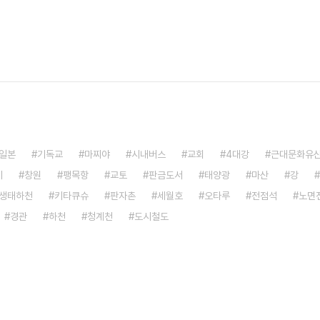
일본
기독교
마찌야
시내버스
교회
4대강
근대문화유
기
창원
팽목항
교토
판금도서
태양광
마산
강
생태하천
키타큐슈
판자촌
세월호
오타루
전점석
노면
경관
하천
청계천
도시철도