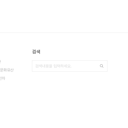
검색
산
문화유산
전차