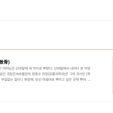
散骨)
고 어머님은 산비탈에 새 먹이로 뿌렸다. 산바탈에서 내려다 본 아양
전공인 국립민속박물관의 정종수 과장(유물과학과)은 그의 저서인 (학
 부질없는 일이니 화장해. 당신 마음대로 뿌리고 싶은 곳에 뿌려. 흔
을 부인에게 남기고 있다. 한편 창원대학교 김달수 교수(장례지도과)
방식이 가장 자연친화적이고 경제적인 장사법이라고 하였다. 서울시는
지내에 산골공원인 추모의 숲을 마련하고 2020년까지 화장 유골의
목표 아래 다양한 시설확충과 홍보를 하고 있다. 우리나라에서는..