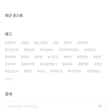
최근 포스트
태그
세월호
일본
도시철도
강
창원
판자촌
노면전차
태양광
시내버스
근대문화유산
전점석
마찌야
교회
진해
기독교
하천
청계천
생명
오타루
생태하천
마을만들기
4대강
팽목항
마산
판금도서
경관
교토
YMCA
키타큐슈
문화유산
더보기
검색