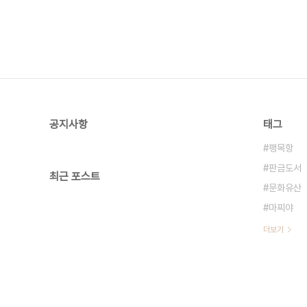
공지사항
태그
팽목항
판금도서
최근 포스트
문화유산
마찌야
더보기