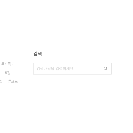
검색
기독교
강
호
교토