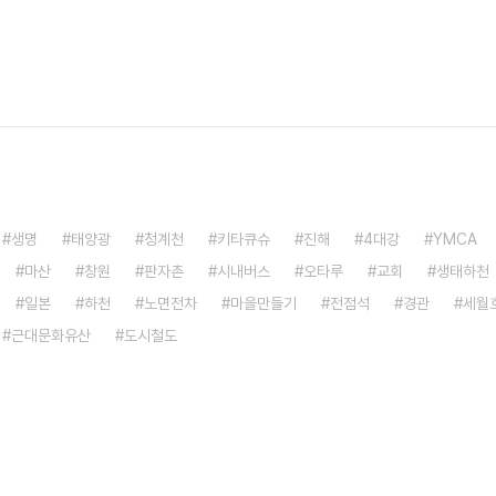
생명
태양광
청계천
키타큐슈
진해
4대강
YMCA
마산
창원
판자촌
시내버스
오타루
교회
생태하천
일본
하천
노면전차
마을만들기
전점석
경관
세월
근대문화유산
도시철도