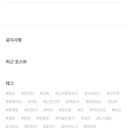
을 위한 교통수단으로 이용된다. 공항이나 지하철에
서만 보아온 에스칼레이터가 이곳에서는 산동네 서
민들을 위한 무료 교통수단이 되고 있다. 내가 갔을
때가 10시쯤이었는데 정각이 되니까 지키는 노인분
이 통행을 가로막고 있다가 10분이 되어서야 비켜주
었다. 가운데 사진은 역시 같은 홍콩 사진인데 가파른
공지사항
오르막임을 잘 보여주는 사진이라서 퍼왔을뿐 내가
찍은 사진은 아니다. 오른쪽 사진은 부산 용두산 공원
을 오르기 위한 에스칼레이터이다. 역시 교통약자를
위한 배려..
최근 포스트
태그
일본
청계천
교회
근대문화유산
시내버스
오타루
생태하천
교토
노면전차
YMCA
문화유산
진해
팽목항
전점석
하천
판자촌
강
키타큐슈
마산
생명
창원
세월호
마을만들기
경관
도시철도
기독교
마찌야
4대강
판금도서
태양광