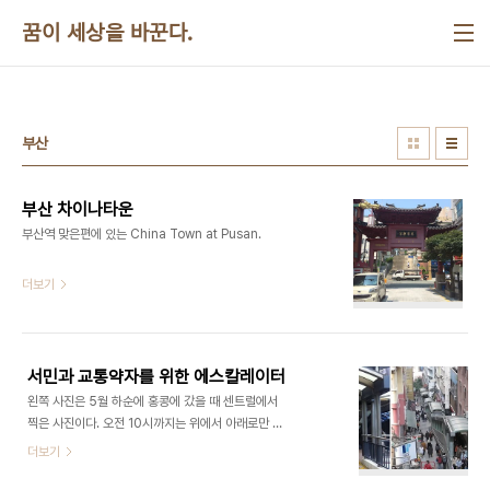
본문 바로가기
꿈이 세상을 바꾼다.
부산
부산 차이나타운
부산역 맞은편에 있는 China Town at Pusan. ​​​​
더보기
서민과 교통약자를 위한 에스칼레이터
왼쪽 사진은 5월 하순에 홍콩에 갔을 때 센트럴에서
찍은 사진이다. 오전 10시까지는 위에서 아래로만 움
직인다. 10시 10분이 지나면 아래에서 위로만 운행
더보기
한다. 세계에서 제일 긴 에스칼레이터로 유명하다. 산
동네에서 센트럴 번화가로 출근하는 서민들이 통근