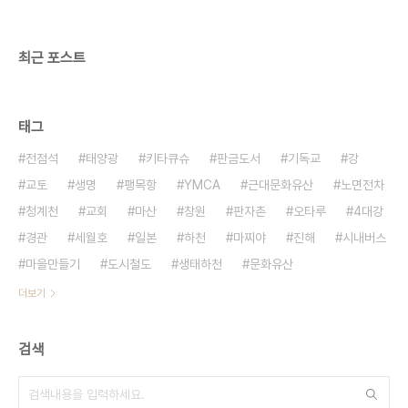
시민과 대학생들이 관람하고 있었다. 전체 전시작품
51점 가운데 국내 작품은 10점이며 그 ..
최근 포스트
태그
전점석
태양광
키타큐슈
판금도서
기독교
강
교토
생명
팽목항
YMCA
근대문화유산
노면전차
청계천
교회
마산
창원
판자촌
오타루
4대강
경관
세월호
일본
하천
마찌야
진해
시내버스
마을만들기
도시철도
생태하천
문화유산
더보기
검색