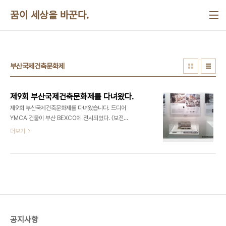
본문 바로가기
꿈이 세상을 바꾼다.
부산국제건축문화제
제9회 부산국제건축문화제를 다녀왔다.
제9회 부산국제건축문화제를 다녀왔습니다. 드디어
YMCA 건물이 부산 BEXCO에 전시되었다. 〈보전
과 창출〉이라는 주제로 10월 9일부터 13일까지 5일
더보기
간 제9회 부산국제건축문화제가 열리고 있다. 문화
제는 크게 전시회와 심포지엄으로 구성되어 있는데
굉장히 다양하였다. 전시회만 하더라도 도시 부산의
OLD & NEW전, 한.일 자매도시교류전, 한.일 초대
건축가 20인전, 도심재생프로젝트 홍보관, 근대건축
물 사진전, 친환경 건축 디자인 공모전 수상작품전 등
수십 가지 였다. 이 가운데 웰빙 건축, 전승건축 국제
작품전에 YMCA 건물이 출품되어 전시되고 있었다.
공지사항
10월 10일(토) 오후 1시에 도착한 전시장에는 많은