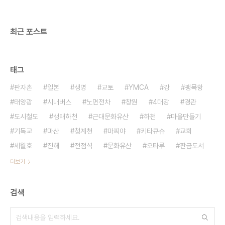
최근 포스트
태그
판자촌
일본
생명
교토
YMCA
강
팽목항
태양광
시내버스
노면전차
창원
4대강
경관
도시철도
생태하천
근대문화유산
하천
마을만들기
기독교
마산
청계천
마찌야
키타큐슈
교회
세월호
진해
전점석
문화유산
오타루
판금도서
더보기
검색