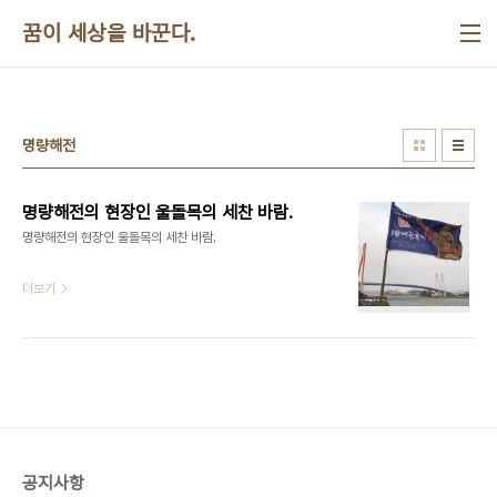
본문 바로가기
꿈이 세상을 바꾼다.
명량해전
명량해전의 현장인 울돌목의 세찬 바람.
명량해전의 현장인 울돌목의 세찬 바람. ​​​
더보기
공지사항