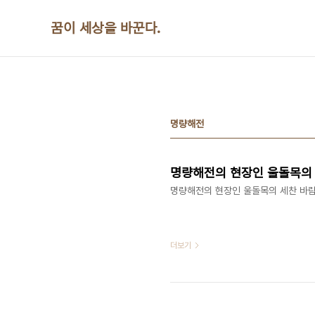
본문 바로가기
꿈이 세상을 바꾼다.
명량해전
명량해전의 현장인 울돌목의 
명량해전의 현장인 울돌목의 세찬 바람. ​
더보기