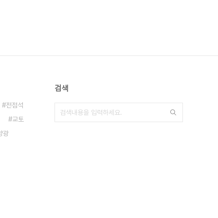
검색
전점석
교토
양광