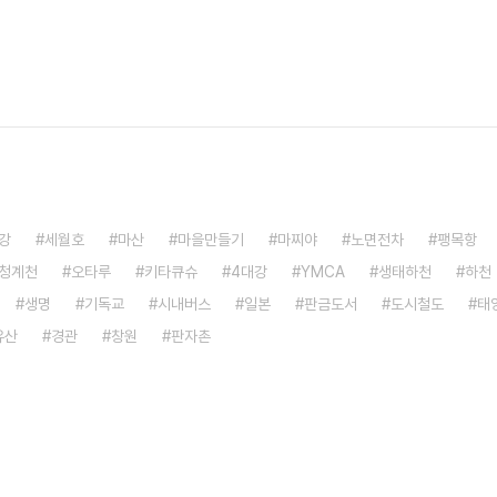
강
세월호
마산
마을만들기
마찌야
노면전차
팽목항
청계천
오타루
키타큐슈
4대강
YMCA
생태하천
하천
생명
기독교
시내버스
일본
판금도서
도시철도
태
유산
경관
창원
판자촌