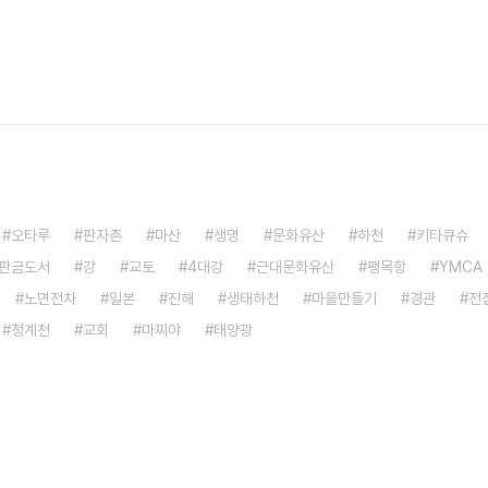
오타루
판자촌
마산
생명
문화유산
하천
키타큐슈
판금도서
강
교토
4대강
근대문화유산
팽목항
YMCA
노면전차
일본
진해
생태하천
마을만들기
경관
전
청계천
교회
마찌야
태양광