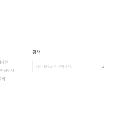
검색
태하천
판금도서
교회