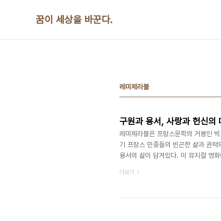
본문 바로가기
꿈이 세상을 바꾼다.
레미제라블
구원과 용서, 사랑과 헌신의
레미제라블은 프랑스문학의 거봉인 빅토
기 프랑스 민중들의 빈곤한 삶과 권력의
용서의 삶이 담겨있다. 이 뮤지컬 영
내용은 가톨릭신문 2013.1.27 신앙
더보기
디 높으신 분의 뜻에 따라 은식기로서 
을 그분께 맡기게나." : 미리엘 주교
한 장면에서 이야기한 대사. 여기서 은