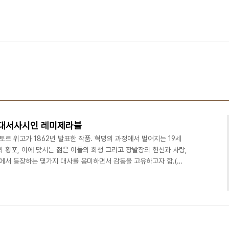
 대서사시인 레미제라블
르 위고가 1862년 발표한 작품. 혁명의 과정에서 벌어지는 19세
 횡포, 이에 맞서는 젊은 이들의 희생 그리고 장발장의 헌신과 사랑,
화에서 등장하는 몇가지 대사를 음미하면서 감동을 고유하고자 함.(이
의 눈으로 보는 레미제라블을 축약한 내용임.) 1. "기억하게 형제여, 높
새 사람이 되게나. 하느님께서 자네를 어둠에서 구했으니, 자네 영혼
가 은접시를 훔친 장발장을 경찰로부터 구해준 후 은촛대를 건네며 당부
촛대는 장발장이 앞으로 변화된 삶을 살아..