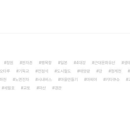
창원
판자촌
팽목항
일본
4대강
근대문화유산
생
오타루
기독교
전점석
도시철도
태양광
강
청계천
하천
노면전차
시내버스
마을만들기
마찌야
키타큐슈
세월호
교토
마산
경관