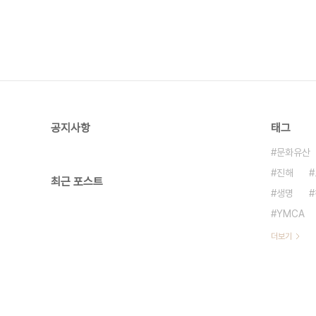
공지사항
태그
문화유산
진해
최근 포스트
생명
YMCA
더보기