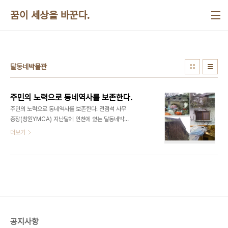
본문 바로가기
꿈이 세상을 바꾼다.
달동네박물관
주민의 노력으로 동네역사를 보존한다.
주민의 노력으로 동네역사를 보존한다. 전점석 사무
총장(창원YMCA) 지난달에 인천에 있는 달동네박물
관에 다녀왔다. 가파른 오르막을 올라가면서
더보기
70~80년대의 대표적인 판자촌이었던 이 동네의 역
사가 궁금하였다. 창원에서 최근에 철거된 성주동과
가음정동을 생각하면서 모든 것을 철거하고 새로 시
작하는 현재의 재개발방식에 대한 올바른 대안을 찾
고 싶었다. 창원공단이 조성되기 전에는 마치 아무도
살지 않았던 곳처럼 과거의 모습을 전혀 찾아볼 수 없
다. 단지 몇몇 동네에서 기념비석과 노거수를 만날 수
있을 뿐이다. 모두들 안타까워하는 일이다. 수도국산
공지사항
이라고 불리는 이곳은 송현동이다. 개항기이후의 강