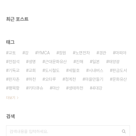
제이주로 인하여 조성되기 시작하였으며 6.25전쟁
때의 피난민과 60~70년대 산업화시기의 이농민들
에 의해 본격적으로 ..
최근 포스트
태그
교토
강
YMCA
창원
노면전차
경관
마찌야
전점석
생명
근대문화유산
진해
일본
태양광
기독교
교회
도시철도
세월호
시내버스
판금도서
판자촌
하천
오타루
청계천
마을만들기
문화유산
팽목항
키타큐슈
마산
생태하천
4대강
더보기
검색