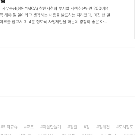
돝섬
 사무총장(창원YMCA) 창원시청의 부서별 시책추진위원 200여명
꼭 해야 될 일이라고 생각하는 내용을 발표하는 자리였다. 마침 년 말
마이크를 잡고서 3~4분 정도씩 사업제안을 하는데 굉장히 좋은 아이
도가 난 뒤에 찾는 이들이 없어서 폐허가 된 남이섬이 불과 몇 년 만
화생태관광지로 탈바꿈한 것이 떠올랐다. 유원지시절에는 년 간 관광
부터 생태관광지로 바뀐 다음에는 2002년에 67만명으로 늘었다가
만명 이상이 드나들고 있으며 그중에는 20여 개국의 외국인..
키타큐슈
교토
마을만들기
창원
강
청계천
도시철도