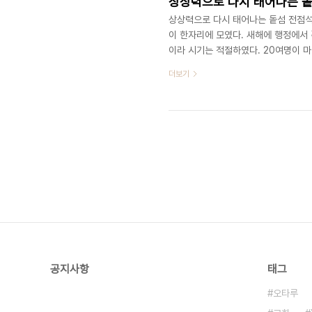
상상력으로 다시 태어나는 
상상력으로 다시 태어나는 돝섬 전점석
이 한자리에 모였다. 새해에 행정에서 
이라 시기는 적절하였다. 20여명이 
디어가 많았다. 나는 위탁운영업체가 부
더보기
에 무한한 상상력에 의해 국제적인 문
객이 불과 27만명이었는데 2001년
2005년에는 167만명, 지금은 200
공지사항
태그
오타루