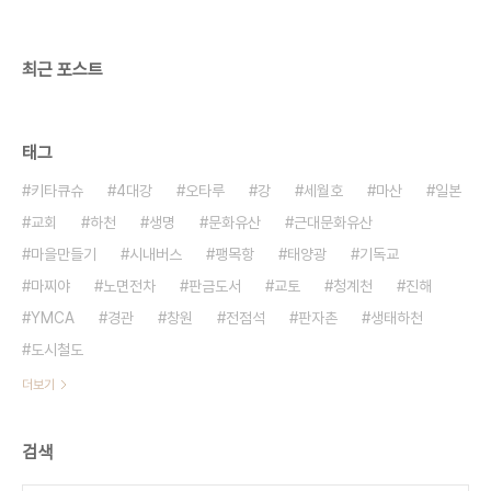
나는 일이 벌어지는 데에는 나름대로 이유가 있기 마
련이다. 각각의 이유를 들어보면 이해가 되긴 하지만
그..
최근 포스트
태그
키타큐슈
4대강
오타루
강
세월호
마산
일본
교회
하천
생명
문화유산
근대문화유산
마을만들기
시내버스
팽목항
태양광
기독교
마찌야
노면전차
판금도서
교토
청계천
진해
YMCA
경관
창원
전점석
판자촌
생태하천
도시철도
더보기
검색