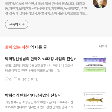
창원YMCA에 있으면서 동네 일에 관심이 많습니다. 대중교
통,자전거,보행권과 신재생에너지,기후변화,녹색창원21, 친환
경 건축과 생태주거단지,투명사회,소비자문제,마을만들기등...
주민의 힘으로 더욱 살기좋은 동네를 만들고자 합니다.
구독하기
더보기
살아 있는 하천
의 다른 글
박희정선생님의 만화2. <4대강 사업의 진실>
글 내용
4대강 초청강연회(10월 2일 오후 4시. 마산3.15아트센
터)를 앞두고 관련 내용의 만화를 소개합니다.
0
0
2010. 9. 12.
박희정의 만화<4대강사업의 진실>
글 내용
최병성목사님 초청강연회가 10월 2일(토) 오후4시 마산
3.15아트센터에서 열리는데 먼저 관련 만화를 먼저 소개합