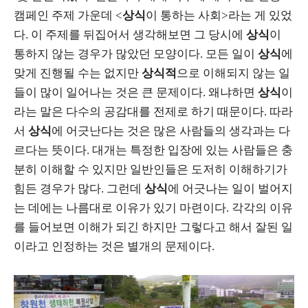
캠페인 주제 가운데 <
상식
이 통하는 사회>라는 게 있었
다. 이 주제를 뒤집어서 생각해보면 그 당시에
상식
이
통하지 않는 경우가 많았던 모양이다. 모든 일이
상식
에
맞게 진행될 수는 없지만
상식적
으로 이해되지 않는 일
들이 많이 일어나는 것은 큰 문제이다. 왜냐하면
상식
이
라는 말은 다수의 공감대를 전제로 하기 때문이다. 따라
서
상식
에 어긋난다는 것은 많은 사람들의 생각과는 다
르다는 뜻이다. 대개는 특정한 입장에 있는 사람들은 충
분히 이해할 수 있지만 일반인들은 도저히 이해하기가
힘든 경우가 많다. 그런데
상식
에 어긋나는 일이 벌어지
는 데에는 나름대로 이유가 있기 마련이다. 각각의 이유
를 들어보면 이해가 되긴 하지만 그렇다고 해서 잘된 일
이라고 인정하는 것은 별개의 문제이다.