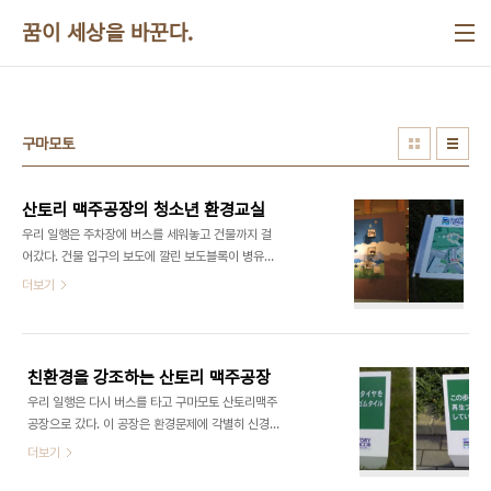
본문 바로가기
꿈이 세상을 바꾼다.
구마모토
산토리 맥주공장의 청소년 환경교실
우리 일행은 주차장에 버스를 세워놓고 건물까지 걸
어갔다. 건물 입구의 보도에 깔린 보도블록이 병유리
로 만들어진 재생제품이라는 설명문이 바닥에 세워
더보기
져 있었다. 1층 현관을 들어서면 제일 먼저 안내데스
크를 만날 수 있는데 장애인을 위하여 탁자 높이가 2
가지로 되어 있으며 이곳에서 안경, 휠체어, 유모차를
공짜로 빌려주고 있다. 기념품을 판매하는 곳 역시 상
친환경을 강조하는 산토리 맥주공장
품전시대의 높이, 통로의 폭이 충분하여 장애인을 위
우리 일행은 다시 버스를 타고 구마모토 산토리맥주
한 배려가 돋보였다. 관광객들이 꽤 많이 있었다. 회
공장으로 갔다. 이 공장은 환경문제에 각별히 신경쓰
사운영에 있어서 견학, 홍보, 안내업무가 꽤 큰 비중
는 곳으로 유명하다. 홍보물에도 아소산의 천연수를
더보기
을 차지하는 모양이었다. 기념품 코너가 별도로 있으
사용한다고 자랑하고 있다. 2003년에 준공된 이 공
며 시간별로 인솔하면서 설명해주는 가이드가 있었
장은 애초부터 년령, 성별, 장애, 국적이 달라도 아무