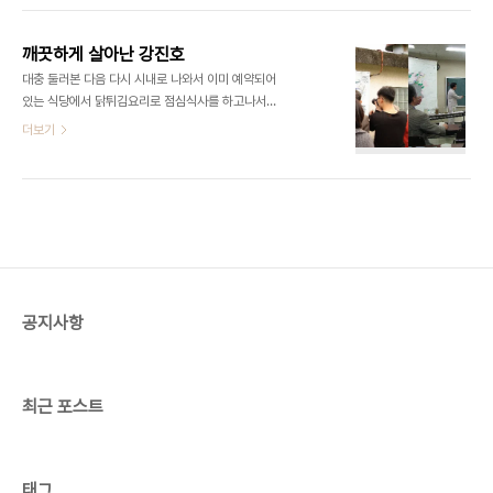
다. 우리 일행을 인솔하는 안내양은 자신이 입고 있는
런 차별없이 불편하지 않게 이용할 수 있는 개념에 의
노란색의 상의는 PET용기를 재생하여 만든 천이라
해 지어졌다. UD는 건물전체를 어린이, 노인, 장애
고 설..
깨끗하게 살아난 강진호
인 누구나 편하고 안전하게 다닐 수 있도록 공간을 디
대충 둘러본 다음 다시 시내로 나와서 이미 예약되어
자인하는 공공개념이다. 회사에서 제작한 UD MAP
있는 식당에서 닭튀김요리로 점심식사를 하고나서
이라는 홍보물을 보면 공장내부지도와 사진으로 10
동부정화센터를 방문하였다. 구마모토에는 5개의 하
더보기
여 군데의 특징을 소개하고 있다. 예를 들어 주차장에
수도 시설이 있는데 그 가운데 하나이다. 인근에 꽤
서 건물 현관까지 비를 피할 수 있는 시설을 해놓았고
넓은 호수가 있었다. 과거에는 심각하게 오염되어 있
보도와 차도의 단차도 없어서 편리하다. 애완견의 발
었는데 그린작전을 펼쳐서 깨끗한 호수로 복원시킨
을 씻기거나 용변을 볼 수 있는 곳도 앞마당에 마..
강진호이다. 예정시간 1시를 조금 지나서 도착했더니
정문에 한분이 나와서 우리를 기다리고 있었다. 1층
교육장에 모여서 이 센터의 전반적인 내용에 대한 설
명을 들엇다. 이곳은 하수도의 정비, 보급, 유지관리
를 위해 설치된 시설이다. 이어서 시설견학을 하였는
공지사항
데 표준활성오니법으로 정화하여 하천으로 방류하고
있다. 원리는 우리의 하수종말처리장과 비슷하였다.
한바퀴 둘러보니까 오수정화를 위한 수처리시설과
오니처리시설로 ..
최근 포스트
태그