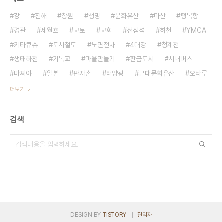
강
진해
창원
생명
문화유산
마산
팽목항
경관
세월호
교토
교회
전점석
하천
YMCA
키타큐슈
도시철도
노면전차
4대강
청계천
생태하천
기독교
마을만들기
판금도서
시내버스
마찌야
일본
판자촌
태양광
근대문화유산
오타루
더보기
검색
DESIGN BY
TISTORY
관리자