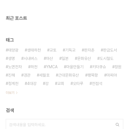
찍은 사진은 아니다. 오른쪽 사진은 부산 용두산 공원
을 오르기 위한 에스칼레이터이다. 역시 교통약자를
위한 배려..
최근 포스트
태그
태양광
생태하천
교토
기독교
판자촌
판금도서
생명
시내버스
마산
일본
문화유산
도시철도
노면전차
하천
YMCA
마을만들기
키타큐슈
창원
진해
경관
세월호
근대문화유산
팽목항
마찌야
청계천
4대강
강
교회
오타루
전점석
더보기
검색