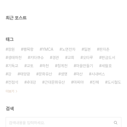
무역 프리미엄은 우리 돈으로 약 1억8000만원에
달한다. 공정무역 프리미엄은 공정무역 거래 시 추가
로 가격..
최근 포스트
태그
창원
팽목항
YMCA
노면전차
일본
판자촌
생태하천
키타큐슈
경관
교회
오타루
판금도서
기독교
교토
하천
청계천
마을만들기
세월호
강
태양광
문화유산
생명
마산
시내버스
전점석
4대강
근대문화유산
마찌야
진해
도시철도
더보기
검색