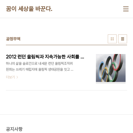
본문 바로가기
꿈이 세상을 바꾼다.
공정무역
2012 런던 올림픽과 지속가능한 사회를 위한 공정무역
하나의 삶을 슬로건으로 내세운 런던 올림픽조직위
원회는 쓰레기 매립지에 올림픽 생태공원을 짓고 경
기장을 임시 건물로 만들어 재사용하는 등 다양한 지
더보기
속가능성의 실험을 선보였다. 나아가 급식 분야에서
는 식품 및 관련 서비스 산업에 지속가능한 변화를 만
들겠다는 취지로 공정무역 물품을 선택했다. 다국적
대기업은 부유해지는데 이들과 거래하는 소규모 생
산자들은 계속 가난한 현재 시장질서가 지속가능하
지 않다는 이유에서다. 이에 따라 조직위는 대회 기간
선수와 관계자들에게 커피 1400만 잔, 홍차 750만
잔, 바나나 1000만 개, 설탕 1000만 포 등을 모두
공지사항
공정무역 제품으로 제공한다. 여기서 발생하는 공정