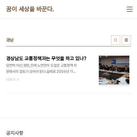
본문 바로가기
꿈이 세상을 바꾼다.
경남
경상남도 교통정책과는 무엇을 하고 있나?
당연히 마산,창원,진해 노면전차 도입은 교통정책 차
원에서의 검토가 있어야 된다.실제로 2006년 11월
에 맡긴 과업의 내용적 범위 역시 도시교통현황 분석,
더보기
장래 도시교통여건 전망,경남의 장래 교통수요등이
포함되어 있다.그리고 경상남도에는 교통정책과가
있고 교통정책심의위원회가 있다.그런데 어떻게 된
연유인지는 몰라도 엉뚱한 항만물류과가 이 업무를
담당하고 있다. 이렇게 일이 진행됨으로써 다음과 같
은 문제가 발생하고 있다. 1. 노면전차를 주된 내용으
로 하는 도시철도 기본계획에 현재의 대중교통과의
관계에 대한 검토가 전면 생략되어 있다. 2. 교통정책
공지사항
과가 전혀 관여하지 않기 때문에 노면전차에 대한 대