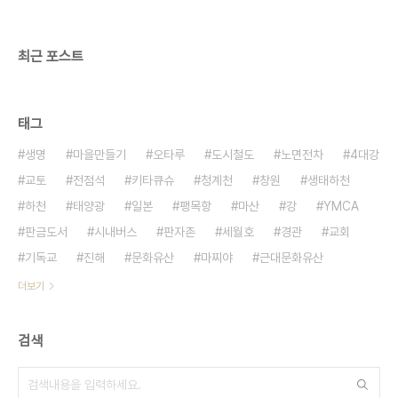
중교통 측면에서의 접근이 이루어지지 않고 있다. 3.
경남도시교통정책심의위원회, 버스정책특별위원회
의 심의 과정도..
최근 포스트
태그
생명
마을만들기
오타루
도시철도
노면전차
4대강
교토
전점석
키타큐슈
청계천
창원
생태하천
하천
태양광
일본
팽목항
마산
강
YMCA
판금도서
시내버스
판자촌
세월호
경관
교회
기독교
진해
문화유산
마찌야
근대문화유산
더보기
검색