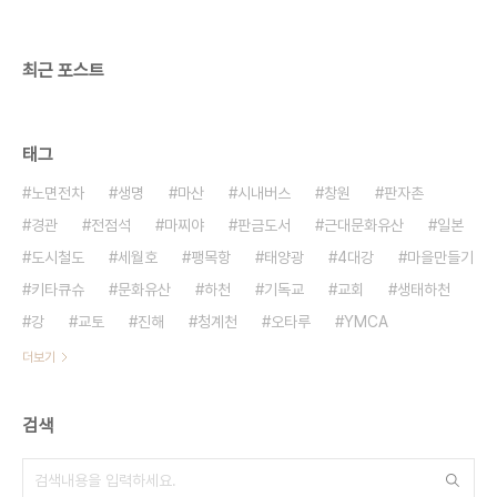
받은 경남교육청은 인조잔디 비리의혹에서 시작하여
교사채용비리, 부교재 채택문제, 학교급식업체 납..
최근 포스트
태그
노면전차
생명
마산
시내버스
창원
판자촌
경관
전점석
마찌야
판금도서
근대문화유산
일본
도시철도
세월호
팽목항
태양광
4대강
마을만들기
키타큐슈
문화유산
하천
기독교
교회
생태하천
강
교토
진해
청계천
오타루
YMCA
더보기
검색