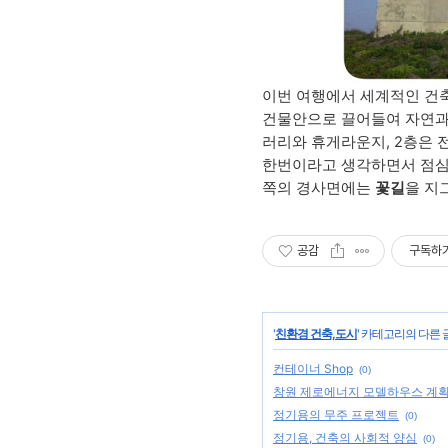
이번 여행에서 세계적인 건
건물안으로 끌어들여 자연과 건
러리와 휴게라운지, 2층은
한번이라고 생각하면서 점심
쪽의 경사면에는
꽃길
을 지
공감
구독하
'
친환경 건축,도시
' 카테고리의 다른 
컨테이너 Shop
(0)
창원 제로에너지 모델하우스 계
정기용의 무주 프로젝트
(0)
정기용, 건축의 사회적 양심
(0)