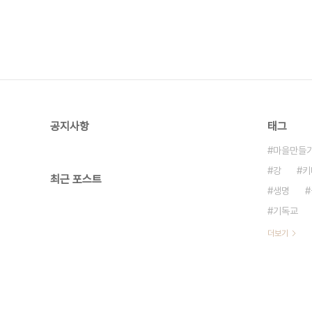
공지사항
태그
마을만들
강
키
최근 포스트
생명
기독교
더보기