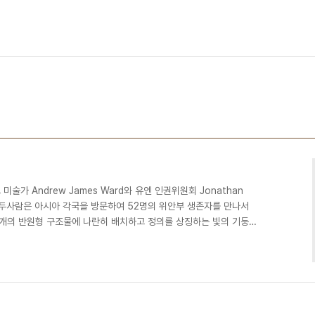
미술가 Andrew James Ward와 유엔 인권위원회 Jonathan
해 두사람은 아시아 각국을 방문하여 52명의 위안부 생존자를 만나서
두개의 반원형 구조물에 나란히 배치하고 정의를 상징하는 빛의 기둥을
들린다. 피해자의 손 마디마디에 아픔이 베여있다. 경남도립미술관 3