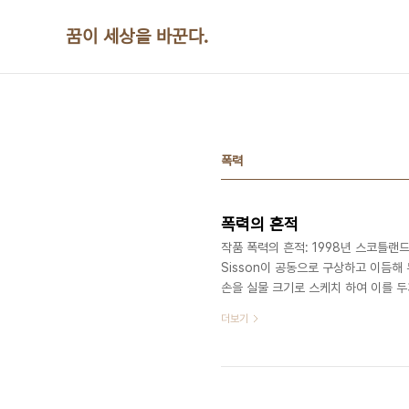
본문 바로가기
꿈이 세상을 바꾼다.
폭력
폭력의 흔적
작품 폭력의 흔적: 1998년 스코틀랜드 
Sisson이 공동으로 구상하고 이듬
손을 실물 크기로 스케치 하여 이를 
중심에 세웠다. 생존자의 육성증언이 
더보기
층에서 전시중. ​