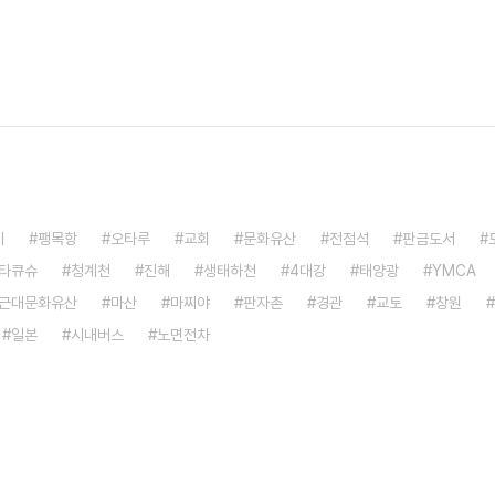
기
팽목항
오타루
교회
문화유산
전점석
판금도서
타큐슈
청계천
진해
생태하천
4대강
태양광
YMCA
근대문화유산
마산
마찌야
판자촌
경관
교토
창원
일본
시내버스
노면전차