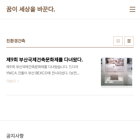
본문 바로가기
꿈이 세상을 바꾼다.
친환경건축
제9회 부산국제건축문화제를 다녀왔다.
제9회 부산국제건축문화제를 다녀왔습니다. 드디어
YMCA 건물이 부산 BEXCO에 전시되었다. 〈보전
과 창출〉이라는 주제로 10월 9일부터 13일까지 5일
더보기
간 제9회 부산국제건축문화제가 열리고 있다. 문화
제는 크게 전시회와 심포지엄으로 구성되어 있는데
굉장히 다양하였다. 전시회만 하더라도 도시 부산의
OLD & NEW전, 한.일 자매도시교류전, 한.일 초대
건축가 20인전, 도심재생프로젝트 홍보관, 근대건축
물 사진전, 친환경 건축 디자인 공모전 수상작품전 등
수십 가지 였다. 이 가운데 웰빙 건축, 전승건축 국제
작품전에 YMCA 건물이 출품되어 전시되고 있었다.
공지사항
10월 10일(토) 오후 1시에 도착한 전시장에는 많은