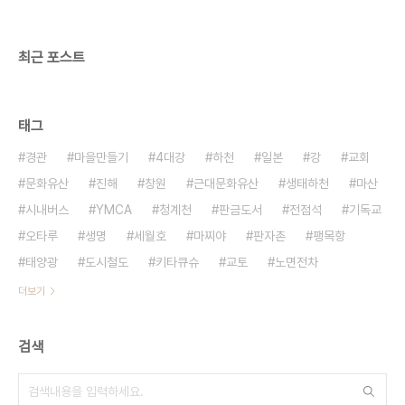
시민과 대학생들이 관람하고 있었다. 전체 전시작품
51점 가운데 국내 작품은 10점이며 그 ..
최근 포스트
태그
경관
마을만들기
4대강
하천
일본
강
교회
문화유산
진해
창원
근대문화유산
생태하천
마산
시내버스
YMCA
청계천
판금도서
전점석
기독교
오타루
생명
세월호
마찌야
판자촌
팽목항
태양광
도시철도
키타큐슈
교토
노면전차
더보기
검색