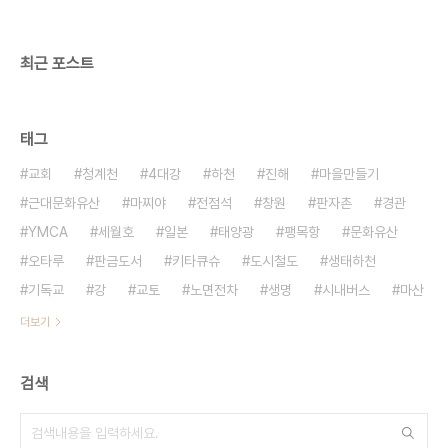
최근 포스트
태그
교회
청계천
4대강
하천
진해
마을만들기
근대문화유산
마찌야
전점석
창원
판자촌
경관
YMCA
세월호
일본
태양광
팽목항
문화유산
오타루
판금도서
키타큐슈
도시철도
생태하천
기독교
강
교토
노면전차
생명
시내버스
마산
더보기
검색