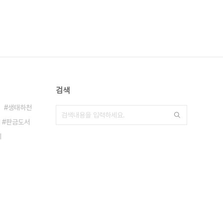
검색
생태하천
판금도서
기