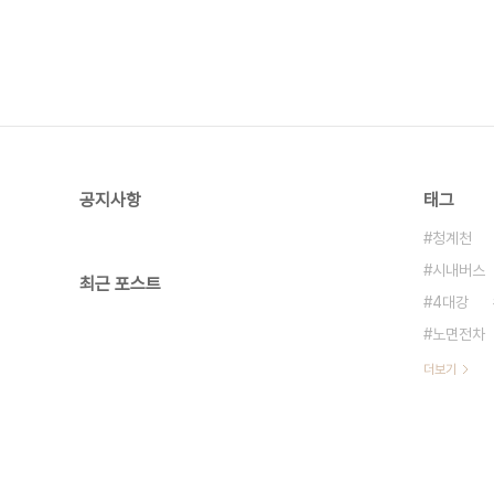
공지사항
태그
청계천
시내버스
최근 포스트
4대강
노면전차
더보기