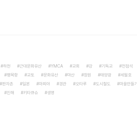
하천
근대문화유산
YMCA
교회
강
기독교
전점석
팽목항
교토
문화유산
마산
창원
태양광
세월호
판자촌
일본
마찌야
경관
오타루
도시철도
마을만들
진해
키타큐슈
생명