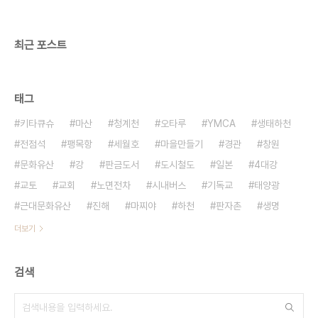
행정통합을 할 때부터 예견되었던 필연적 갈등이며
대리전쟁의 성격을 띠고 있음을 알 수 있다. 정부와
지역 국회의..
최근 포스트
태그
키타큐슈
마산
청계천
오타루
YMCA
생태하천
전점석
팽목항
세월호
마을만들기
경관
창원
문화유산
강
판금도서
도시철도
일본
4대강
교토
교회
노면전차
시내버스
기독교
태양광
근대문화유산
진해
마찌야
하천
판자촌
생명
더보기
검색