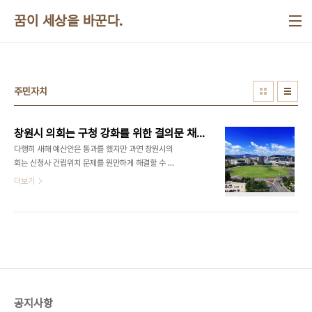
본문 바로가기
꿈이 세상을 바꾼다.
주민자치
창원시 의회는 구청 강화를 위한 결의문 채택해야
다행히 새해 예산안은 통과를 했지만 과연 창원시의
회는 신청사 건립위치 문제를 원만하게 해결할 수 있
을까? 어떻게든 결론을 내릴 것이라는 막연한 기대와
더보기
조만간 결정 할 수 밖에 없을 것이라는 낙관론도 생각
하기가 힘든 것 같다. 왜냐하면 단상점거라는 방법으
로 의사진행을 방해한 창원지역 시의원과 단상점거
를 초래한 결의안을 상정시킨 마산지역 시의원이 서
로 양보하고 화해 할 가능성이 희박하기 때문이다. 소
속정당이 한나라당이든 민주노동당, 진보신당이든
아무런 차이가 없다. 지역 정서가 소속정당을 무력화
시키고 있다. 의회가 이렇게까지 파행적인 것은 의원
공지사항
개개인의 자질 때문이 아니다. 자세히 살펴보면 이미