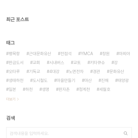
최근 포스트
태그
팽목항
근대문화유산
전점석
YMCA
창원
마찌야
판금도서
교회
시내버스
교토
키타큐슈
강
오타루
기독교
4대강
노면전차
경관
문화유산
생태하천
도시철도
마을만들기
마산
진해
태양광
일본
하천
생명
판자촌
청계천
세월호
더보기
검색