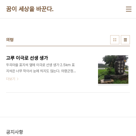
본문 바로가기
꿈이 세상을 바꾼다.
의령
고루 이극로 선생 생가
두곡마을 표지석 옆에 이극로 선생 생가 2.5km 표
지석은 너무 작아서 눈에 띄지도 않는다. 의령군청은
너무 신경을 쓰지 않고 있다. ​
더보기
공지사항