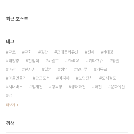
최근 포스트
태그
교토
교회
경관
근대문화유산
진해
4대강
태양광
전점석
세월호
YMCA
키타큐슈
창원
마산
판자촌
일본
생명
오타루
기독교
마을만들기
판금도서
마찌야
노면전차
도시철도
시내버스
청계천
팽목항
생태하천
하천
문화유산
강
더보기
검색