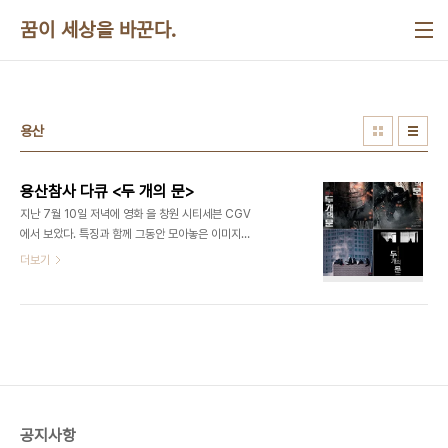
본문 바로가기
꿈이 세상을 바꾼다.
용산
용산참사 다큐 <두 개의 문>
지난 7월 10일 저녁에 영화 을 창원 시티세븐 CGV
에서 보았다. 특징과 함께 그동안 모아놓은 이미지를
블로그에 올린다."피해자가 아니라 가해자의 시선을
더보기
뜯어 보고 잇다는 점에서 은 사회적 약자의 목소리를
전달하며 정의를 호소해온 독립 다큐멘터리의 전통
적 접근법에서 어느 정도 비켜나 있는 것처럼 보인다.
영화에는 사망한 철거민의 유족이나 철거민들의 인
터뷰가 등장하지 않는다. 영화는 경찰특공대의 진술
및 법정 증언과 1월 19일부터 사건 당일인 20일 새
벽 사이에 전개된 상황을 교대로 보여주며 당시 상황
을 재구성하는 방식으로 전개된다."(한겨레21
공지사항
2012.6.26 제981호)