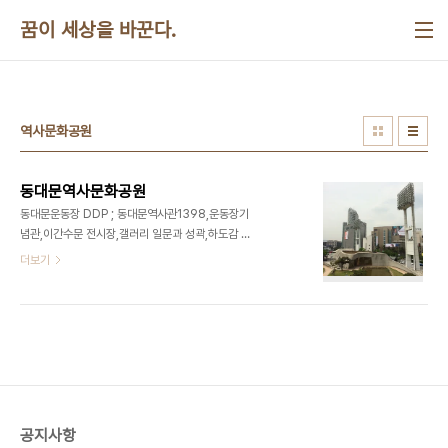
본문 바로가기
꿈이 세상을 바꾼다.
역사문화공원
동대문역사문화공원
동대문운동장 DDP ; 동대문역사관1398,운동장기
념관,이간수문 전시장,갤러리 일문과 성곽,하도감 유
적,조명탑등으로 역사문화공원 조성​​​
더보기
공지사항