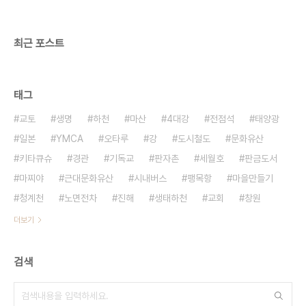
최근 포스트
태그
교토
생명
하천
마산
4대강
전점석
태양광
일본
YMCA
오타루
강
도시철도
문화유산
키타큐슈
경관
기독교
판자촌
세월호
판금도서
마찌야
근대문화유산
시내버스
팽목항
마을만들기
청계천
노면전차
진해
생태하천
교회
창원
더보기
검색