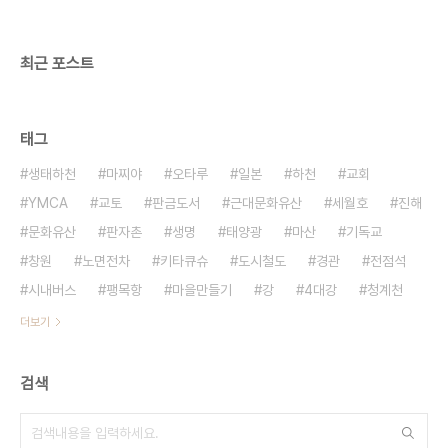
최근 포스트
태그
생태하천
마찌야
오타루
일본
하천
교회
YMCA
교토
판금도서
근대문화유산
세월호
진해
문화유산
판자촌
생명
태양광
마산
기독교
창원
노면전차
키타큐슈
도시철도
경관
전점석
시내버스
팽목항
마을만들기
강
4대강
청계천
더보기
검색