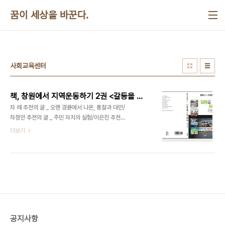
본문 바로가기
꿈이 세상을 바꾼다.
사회교육센터
책, 창원에서 지역운동하기 2권 <갈등을 넘어 화해로 가는 길>
차 례 추천의 글 _ 오랜 경륜에서 나온, 통찰과 대안/
차정인 추천의 글 _ 주민 자치의 실험/이은진 추천의
글 _ 고민했던 문제와 제시하는 해법/허정도 책을 내
더보기
면서 _ 함께 걸어온 길 치열했던 경남 민방사업자 선
정과정 .............................................................. 부
산방송, 울산방송 모두가 심사위원으로 추천/ 76년
서대문교도소에서 만났던 성유보 심사위원장/ 심사
위원에게 일련번호를 부여하다/ 시청자 주권을 위한
경남협의회가 제출한 건의문/ 모처럼 휴대폰으로부
터 해방된 시간/ 이해할 수 있는 2005년도 사업계
획/ 심사기간 중에 진행되는 독립적인 의사결정 토월
공지사항
천변 도로확장문제와 민관협의회