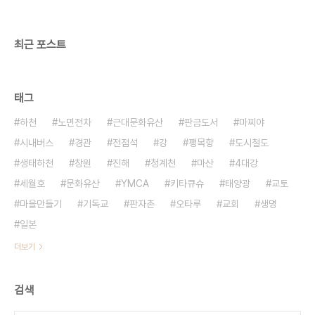
..............................
최근 포스트
태그
하천
노면전차
근대문화유산
판금도서
마찌야
시내버스
경관
전점석
강
팽목항
도시철도
생태하천
창원
진해
청계천
마산
4대강
세월호
문화유산
YMCA
키타큐슈
태양광
교토
마을만들기
기독교
판자촌
오타루
교회
생명
일본
더보기
검색