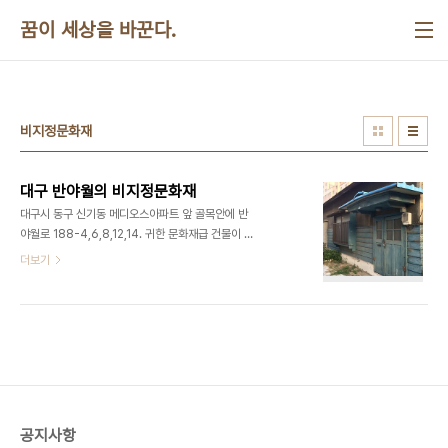
본문 바로가기
꿈이 세상을 바꾼다.
비지정문화재
대구 반야월의 비지정문화재
대구시 동구 신기동 메디오스아파트 앞 골목안에 반
야월로 188-4,6,8,12,14. 귀한 문화재급 건물이 방
치되어 있다. 주변의 원룸붐에 풍전등화의 위기에 직
더보기
면. ​​​​​
공지사항