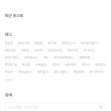
최근 포스트
태그
일본
오타루
창원
진해
판금도서
마을만들기
판자촌
하천
교회
생태하천
마찌야
기독교
키타큐슈
문화유산
강
근대문화유산
팽목항
YMCA
생명
세월호
교토
청계천
마산
4대강
경관
시내버스
전점석
도시철도
태양광
노면전차
더보기
검색