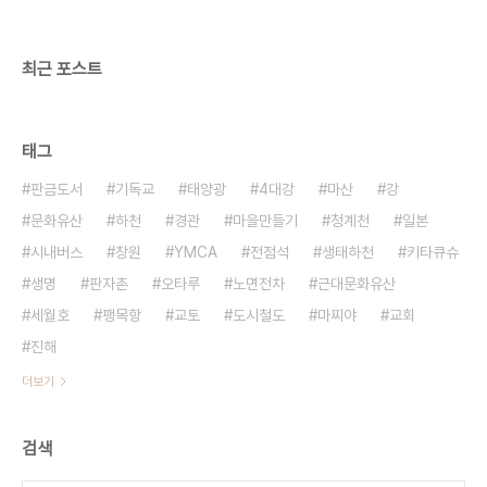
최근 포스트
태그
판금도서
기독교
태양광
4대강
마산
강
문화유산
하천
경관
마을만들기
청계천
일본
시내버스
창원
YMCA
전점석
생태하천
키타큐슈
생명
판자촌
오타루
노면전차
근대문화유산
세월호
팽목항
교토
도시철도
마찌야
교회
진해
더보기
검색