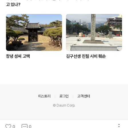
고 있나?
창녕 성씨 고택
김구선생 친필 시비 훼손
의안내
티스토리
로그인
고객센터
© Daum Corp.
0
0