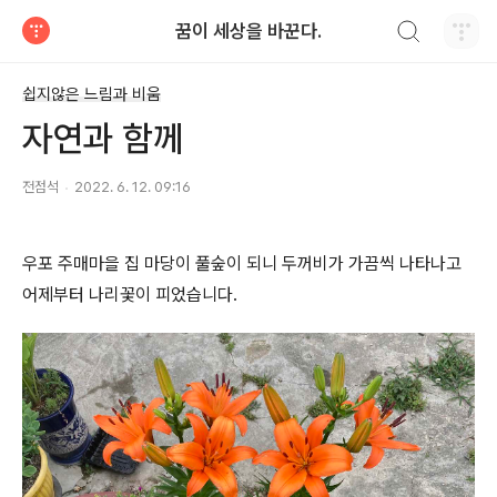
검색하기
꿈이 세상을 바꾼다.
티스토리
쉽지않은 느림과 비움
자연과 함께
전점석
2022. 6. 12. 09:16
우포 주매마을 집 마당이 풀숲이 되니 두꺼비가 가끔씩 나타나고
어제부터 나리꽃이 피었습니다.