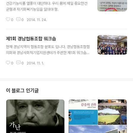
건강기능식품 열풍이 대단하다. 우리 몸에 제일 중요한건
균형과 자기회복기능임을 알아야 함. ​​​​​
0
0
2014. 11. 24.
제1회 경남협동조합 워크숍
글 내용
현재 경남지역의 협동조합 분포도 입니다. 경남협동조합협
의회와 경남사회적기업지원센터가 주관한 제1회 워크숍
입니다. ​​​
0
0
2014. 11. 1.
이 블로그 인기글