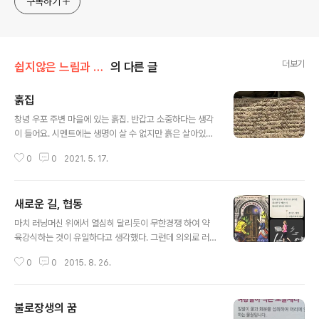
구독하기
더보기
쉽지않은 느림과 비움
의 다른 글
훍집
글 내용
창녕 우포 주변 마을에 있는 흙집. 반갑고 소중하다는 생각
이 들어요. 시멘트에는 생명이 살 수 없지만 흙은 살아있어
요.
0
0
2021. 5. 17.
새로운 길, 협동
글 내용
마치 러닝머신 위에서 열심히 달리듯이 무한경쟁 하여 약
육강식하는 것이 유일하다고 생각했다. 그런데 의외로 러
닝머신에서 내려와 다른 길을 찾거나 만드는 분들이 꽤 많
0
0
2015. 8. 26.
다. ​​​​
불로장생의 꿈
글 내용