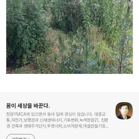
로그 정보
꿈이 세상을 바꾼다.
창원YMCA에 있으면서 동네 일에 관심이 많습니다. 대중교
통,자전거,보행권과 신재생에너지,기후변화,녹색창원21, 친환
경 건축과 생태주거단지,투명사회,소비자문제,마을만들기등...
주민의 힘으로 더욱 살기좋은 동네를 만들고자 합니다.