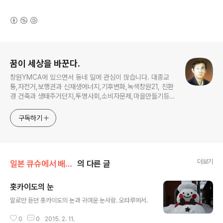
(새창열림)
로그 정보
꿈이 세상을 바꾼다.
창원YMCA에 있으면서 동네 일에 관심이 많습니다. 대중교
통,자전거,보행권과 신재생에너지,기후변화,녹색창원21, 친환
경 건축과 생태주거단지,투명사회,소비자문제,마을만들기등...
주민의 힘으로 더욱 살기좋은 동네를 만들고자 합니다.
구독하기
더보기
일본 큐슈에서 배운다
의 다른 글
홋카이도의 눈
글 내용
​​말로만 듣던 홋카이도의 눈과 귀여운 눈사람. 오타루에서. ​​​​
0
0
2015. 2. 11.