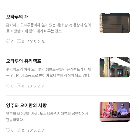
오타루의 개
글 내용
​​홋카이도 오타루플라자 옆에 있는 개(소방교) 동상과 임의
로 지정한 카페 앞의 개가 머무는 장소. ​​
0
0
2015. 2. 8.
오타루의 유리램프
글 내용
​​홋카이도의 어항 오타루의 생활도구였던 유리램프가 이제
는 인테리어 소품으로 변하여 오타루의 상징이 되고 있다. ​​
0
0
2015. 2. 7.
영주와 오이란의 사랑
글 내용
​​영주와 오이란의 사랑. 노보리베쓰 시대촌의 공연장에서
관람하였다. ​​​
0
0
2015. 2. 7.