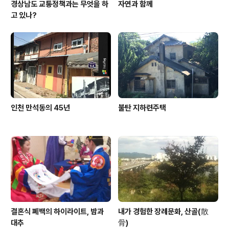
경상남도 교통정책과는 무엇을 하
자연과 함께
고 있나?
인천 만석동의 45년
불탄 지하련주택
결혼식 폐백의 하이라이트, 밤과
내가 경험한 장례문화, 산골(散
대추
骨)