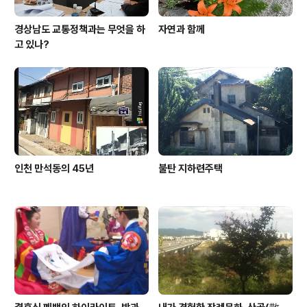
경상남도 교통정책과는 무엇을 하
자연과 함께
고 있나?
인천 만석동의 45년
불탄 지하련주택