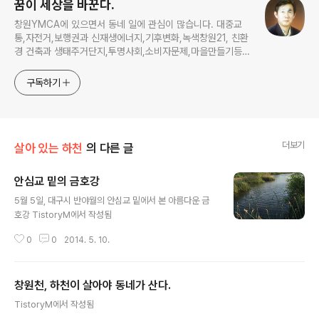
꿈이 세상을 바꾼다.
창원YMCA에 있으면서 동네 일에 관심이 많습니다. 대중교
통,자전거,보행권과 신재생에너지,기후변화,녹색창원21, 친환
경 건축과 생태주거단지,투명사회,소비자문제,마을만들기등...
주민의 힘으로 더욱 살기좋은 동네를 만들고자 합니다.
구독하기
더보기
살아 있는 하천
의 다른 글
안심교 밑의 금호강
글 내용
5월 5일, 대구시 반야월의 안심교 밑에서 본 아름다운 금
호강 TistoryM에서 작성됨
0
0
2014. 5. 10.
창원천, 하천이 살아야 동네가 산다.
글 내용
TistoryM에서 작성됨