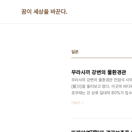
본문 바로가기
꿈이 세상을 바꾼다.
일본
무라사끼 강변의 물환경관
무라사끼 강변의 물환경관 전점석 사무
(紫川)을 둘러보고 왔다. 이곳의 바다와
호우때는 강 상류 일대의 80%가 침
리던 1970년대에는 무라사끼강도 예
더보기
의 강으로 변하였다. 이 당시의 무라사
상으로 추진하는 에 제일 먼저 신청하
도심재개발이 이루어졌다. 우선 상습침