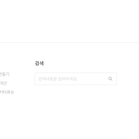
검색
만들기
마산
키타큐슈