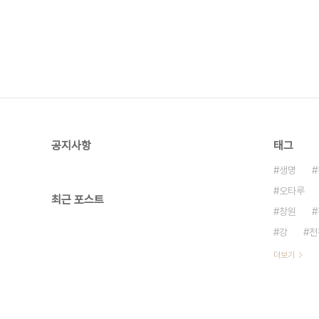
공지사항
태그
생명
오타루
최근 포스트
창원
강
전
더보기