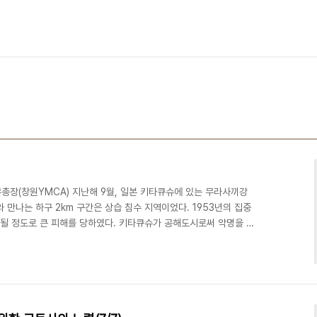
총장(창원YMCA) 지난해 9월, 일본 키타큐슈에 있는 무라사끼강
 만나는 하구 2km 구간은 상습 침수 지역이었다. 1953년의 집중
수될 정도로 큰 피해를 당하였다. 키타큐슈가 공해도시로써 악명을 날
외는 아니었다. 상류에 있는 제지공장등의 폐수유입으로 인하여 죽음
끼강은 ‘검은강’으로 불리었다. 1987년 건설성이 전국 지자체를 대
여 지정하천 제1호로 선정되었다. 이를 계기로 대대적인 유역정비와
수지역인 하류는 기존의 60m 강폭을 90m로 확장함으로써 ..