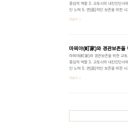
중심적 역할 3. 교토시의 내진진단사
인 노력 5. 면(面)적인 보존을 위한
발적이며 자구적인 노력 행정기관과 센
더보기
스로의 노력이 무엇보다 가장 중요하다
을 만들어서 독자적으로 혹은 센터와 
개 단체가 모여있는 교마찌야NET라는
마찌야(町家)와 경관보존을 위
마찌야(町家)와 경관보존을 위한 교토시의
중심적 역할 3. 교토시의 내진진단사
인 노력 5. 면(面)적인 보존을 위한
진진단사와 경관 중요건조물, 시니세(
더보기
하고 있는 주민들의 현실적인 어려움
있기 때문이다. 교토시에서는 교마찌야
주하는 주민으로서는 안전문제가 제일 