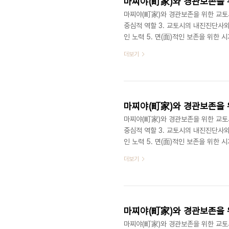
마찌야(町家)와 경관보존을 위
마찌야(町家)와 경관보존을 위한 교토시의
중심적 역할 3. 교토시의 내진진단사
인 노력 5. 면(面)적인 보존을 위한
록제도와 건축협정제도 경관보전에 있어
더보기
개발을 위해서 목조가옥을 부수고 맨션
있었다. 무차별적인 맨션 열풍으로부터
규제를 위한 제도 뿐만 아니라 시민참여
마찌야(町家)와 경관보존을 위
마찌야(町家)와 경관보존을 위한 교토시의
중심적 역할 3. 교토시의 내진진단사
인 노력 5. 면(面)적인 보존을 위한
보존을 위한 시가지 경관조례 교토를 찾
더보기
전의 거리를 걷고 있다는 착각을 하게
않는다. 애초에 도시계획으로 형성된 
보존해왔기 때문에 가능하였다. 물론 개
마찌야(町家)와 경관보존을 위
마찌야(町家)와 경관보존을 위한 교토시의