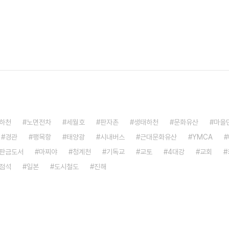
하천
노면전차
세월호
판자촌
생태하천
문화유산
마을
경관
팽목항
태양광
시내버스
근대문화유산
YMCA
판금도서
마찌야
청계천
기독교
교토
4대강
교회
점석
일본
도시철도
진해