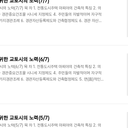
한 교토시의 노력(7/7)
 노력(7/7) 목 차 1. 전통도시주택 마찌야의 건축적 특징 2. 의
와 경관중요건조물 시니세 지정제도 4. 주민들의 자발적이며 자구적
 시가지경관조례 6. 경관자산등록제도와 건축협정제도 6. 경관 자산등
서 제도와 행정의 역할과 함께 시민참여는 굉장히 중요하다. 도심
을 짓기 시작한 1970년대에는 보존과 개발에 대한 대대적인 논란이
 마찌야를 지킬 수 있었던 것은 주민들이 나섰기 때문에 가능하였다.
를 활성화시키는 제도가 있어서 눈길을 끈다. 첫 번째..
한 교토시의 노력(6/7)
 노력(6/7) 목 차 1. 전통도시주택 마찌야의 건축적 특징 2. 의
와 경관중요건조물 시니세 지정제도 4. 주민들의 자발적이며 자구적
 시가지경관조례 6. 경관자산등록제도와 건축협정제도 5. 면(面)적인
아오는 모든 관광객들은 마치 타임머신을 타고 500년, 1,000년
 된다. 이런 분위기는 개별 건축물의 보존만으로는 제대로 조성되지
도시 전체를 바탕으로 특징있는 가로 경관을 계획적이고 체계적으로
발에 대한 욕구를 자제해 온 것도 큰 역할을 하였..
한 교토시의 노력(5/7)
 노력(5/7) 목 차 1. 전통도시주택 마찌야의 건축적 특징 2. 의