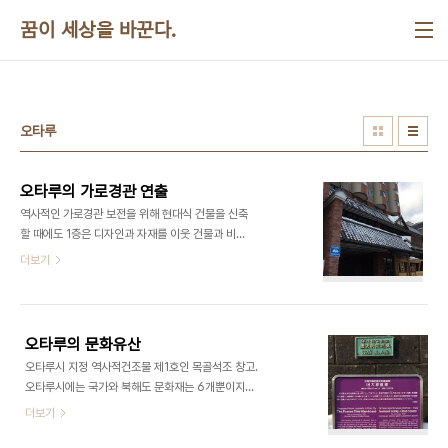
본문 바로가기
꿈이 세상을 바꾼다.
오타루
오타루의 가로경관 연출
​​역사적인 가로경관 보전을 위해 현대식 건물을 신축
할 때에도 1층은 디자인과 자재를 이웃 건물과 비슷
한 이미지를 연출하고 닻을 전시해놓았다. 홋카이도
더보기
오타루시 운하 건너편 도로변에서. ​​
오타루의 문화유산
​​오타루시 지정 역사적건조물 제1호인 목골석조 창고.
오타루시에는 국가와 북해도 문화재는 6개뿐이지만
시 지정 문화재는 77개이다. 시청건물은 제11호. 창
더보기
원시도 조례에 근거해서 근대건조물 지정이 진행되
어야 한다. ​​