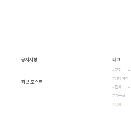
공지사항
태그
교회
생태하천
최근 포스트
진해
기독교
더보기