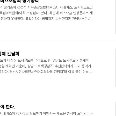
남버스조합의 정기총회
 정기총회 전점석 사무총장(창원YMCA) 시내버스, 도시가스요금
심의위원회(이하 소정심)가 있다. 최근에 버스요금 인상문제로 세
결정하지 못하였다. 표결이라는 방법까지 동원했지만 경남버스운송사
고 다시 논의하기로 했단다. 이러한 경우가 극히 드물다. 보통은 요
 존중해왔다. 물론 담당부서는 최선을 다하여 합리적인 대안을 제
에는 소비자의 이익 보호와 업체의 도덕성을 회복해야 한다는 생각 때
소정심 회의를 마치고 난 후 도내 시내버스업체 대표와 도청 공무원들
단체 간담회
남도가 마창진 도시철도를 근간으로 한 '경남도 도시철도 기본계획
신청할 계획인 가운데, 경남도 녹색경남21 추진협의회가 도와 용역기
열었다.'경남시민사회단체연대회의와의 간담회'라 이름 붙인 이날 행
하고 지난달 공청회를 열었지만 '마창진에 도시철도가 필요한가'에
보고, 민관협의체인 녹색경남21 살기 좋은 지역만들기분과(위원장 민
은 간담회 보고서 서두에서"시민사회단체에서는 마창대교와 같은 정책
와 더불어 '마창진 인구는 줄어드는데, 도시철도가 필요한가?'라는
야 한다.
 시내버스의 정시성을 확보하기 위해서는 새로운 방식이 도입되어야