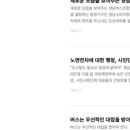
새로운 모습을 보여주는 경
새로운 모습을 보여주는 경남버스조합의
을 결정하는 법정기구인 경남소비자정책
차례의 회의를 하고서도 인상여부를 
업조합(이하 조합)의 정기총회를 지켜보
더보기
금인상이 필요하다는 담당부서의 의견을
시하기 위해 노력해왔다. 그런데 이번
문에 논란을 거듭하고 있다. 두 번째 
이 간담회를..
노면전차에 대한 행정, 시민
"도시철도 필요성 공감대 넓혀야" 경
(안)'을 다음 달 국토해양부에 승인 
관, 시민사회단체 대표들과 간담회를 
사는 도시철도 기본계획 용역을 마무리
더보기
대한 보다 넓은 공감대가 필요하다고 
말순)가 마련한 자리다. 녹색경남21
실패가 다시 재발할지도 모른다는 우려
의문..
버스는 우선적인 대접을 받아
버스는 우선적인 대접을 받아야 한다.