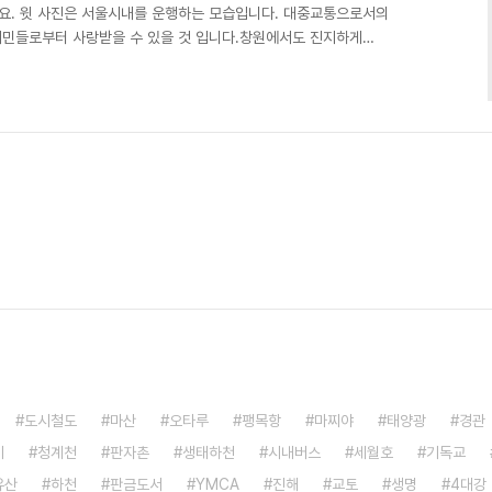
시요. 윗 사진은 서울시내를 운행하는 모습입니다. 대중교통으로서의
시민들로부터 사랑받을 수 있을 것 입니다.창원에서도 진지하게
보아야 합니다.
도시철도
마산
오타루
팽목항
마찌야
태양광
경관
기
청계천
판자촌
생태하천
시내버스
세월호
기독교
유산
하천
판금도서
YMCA
진해
교토
생명
4대강