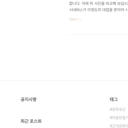
합니다. 아래 위 사진을 비교해 보십
시내버스가 이정도의 대접을 받아야 
BRT(버스급행시스템) 도입을 검토해 
더보기
공지사항
태그
문화유산
마을만들
최근 포스트
근대문화