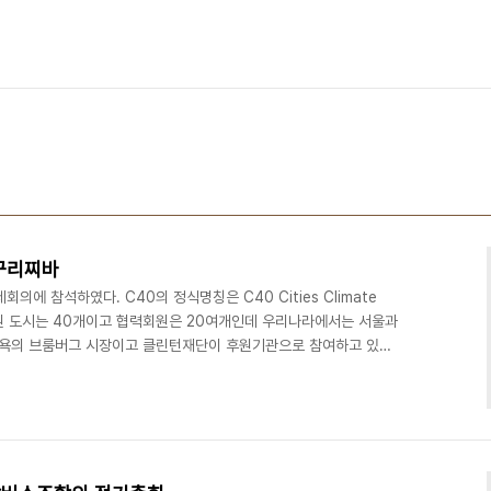
꾸리찌바
의에 참석하였다. C40의 정식명칭은 C40 Cities Climate
 정회원 도시는 40개이고 협력회원은 20여개인데 우리나라에서는 서울과
뉴욕의 브룸버그 시장이고 클린턴재단이 후원기관으로 참여하고 있다.
 신재생에너지, 버스급행시스템(BRD), 자전거 등에 관한 각 도시의
 공용자전거 누비자와 서울에서 발표한 시내버스급행시스템에 대하여
은 뜨거웠다. 현재 지자체의 국제교류활동은 성공사례발표에 머무르고
특정분야에서 모범사례를 만들어내는 것도 쉽지 않은..