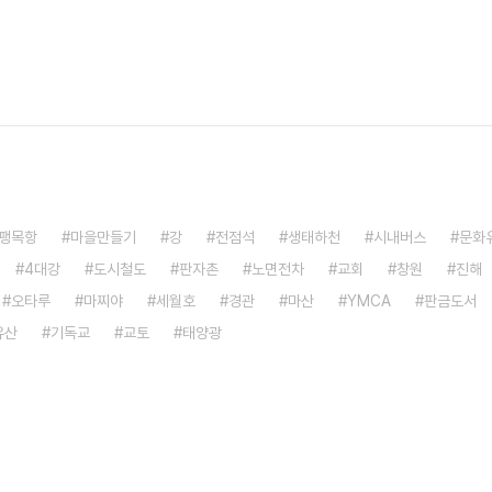
팽목항
마을만들기
강
전점석
생태하천
시내버스
문화
4대강
도시철도
판자촌
노면전차
교회
창원
진해
오타루
마찌야
세월호
경관
마산
YMCA
판금도서
유산
기독교
교토
태양광