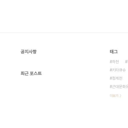
공지사항
태그
하천
키타큐슈
최근 포스트
청계천
근대문화
더보기