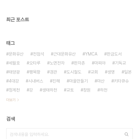
최근 포스트
태그
문화유산
전점석
근대문화유산
YMCA
판금도서
세월호
오타루
노면전차
판자촌
마찌야
기독교
태양광
팽목항
경관
도시철도
교회
생명
일본
4대강
시내버스
진해
마을만들기
마산
키타큐슈
청계천
강
생태하천
교토
창원
하천
더보기
검색