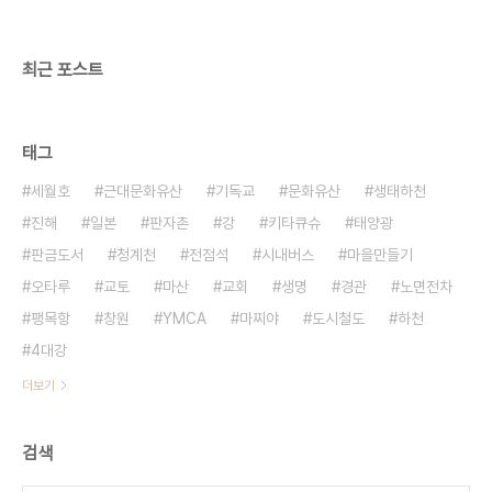
제이주로 인하여 조성되기 시작하였으며 6.25전쟁
때의 피난민과 60~70년대 산업화시기의 이농민들
에 의해 본격적으로 ..
최근 포스트
태그
세월호
근대문화유산
기독교
문화유산
생태하천
진해
일본
판자촌
강
키타큐슈
태양광
판금도서
청계천
전점석
시내버스
마을만들기
오타루
교토
마산
교회
생명
경관
노면전차
팽목항
창원
YMCA
마찌야
도시철도
하천
4대강
더보기
검색