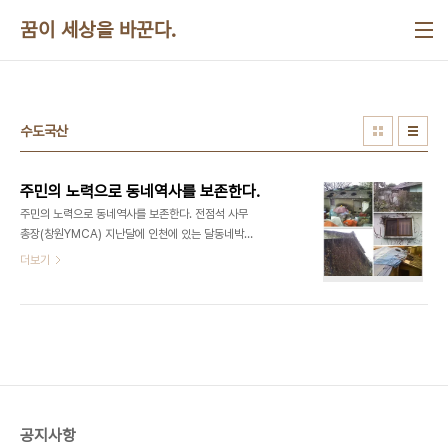
본문 바로가기
꿈이 세상을 바꾼다.
수도국산
주민의 노력으로 동네역사를 보존한다.
주민의 노력으로 동네역사를 보존한다. 전점석 사무
총장(창원YMCA) 지난달에 인천에 있는 달동네박물
관에 다녀왔다. 가파른 오르막을 올라가면서
더보기
70~80년대의 대표적인 판자촌이었던 이 동네의 역
사가 궁금하였다. 창원에서 최근에 철거된 성주동과
가음정동을 생각하면서 모든 것을 철거하고 새로 시
작하는 현재의 재개발방식에 대한 올바른 대안을 찾
고 싶었다. 창원공단이 조성되기 전에는 마치 아무도
살지 않았던 곳처럼 과거의 모습을 전혀 찾아볼 수 없
다. 단지 몇몇 동네에서 기념비석과 노거수를 만날 수
있을 뿐이다. 모두들 안타까워하는 일이다. 수도국산
공지사항
이라고 불리는 이곳은 송현동이다. 개항기이후의 강