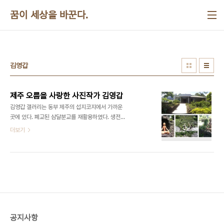
본문 바로가기
꿈이 세상을 바꾼다.
김영갑
제주 오름을 사랑한 사진작가 김영갑
김영갑 갤러리는 동부 제주의 섭지코지에서 가까운
곳에 있다. 폐교된 삼달분교를 재활용하였다. 생전의
김영갑 선생이 직접 조성하였다고 한다. 학교 이름이
더보기
적혀있는 옛날 정문기둥을 버리지 않았다. 건물 앞쪽
가운데에 버티고 서있었다. 운동장은 돌과 나무를 이
용하여 정원으로 가꾸어 놓았다. 복잡한 미로가 얽혀
있다. 곳곳에 명상하는 모습의 돌조각을 설치해 놓아
서 전체 분위기를 경건하게 만들었다. 모든 사람들이
한라산만 바라보고 있을 때 360여개의 평범한 오름
의 소중함을 사진에 담았던 선구자, 스스로 자기 인생
을 ‘평생 원 없이 사진 찍었고, 남김없이 치열하게 살
공지사항
았다“고 표현하는 사진작가 김영갑을 만난 것은 이번