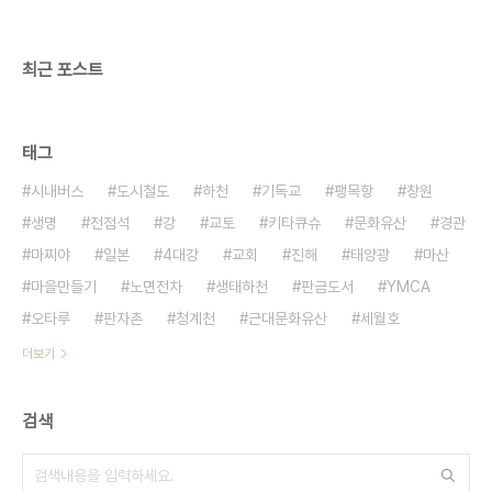
여행의 더할 수 없는 큰 기쁨이었다. 입구쪽의 방에서
는 방송국에서 제작한 프로그램을 보여주었다. ..
최근 포스트
태그
시내버스
도시철도
하천
기독교
팽목항
창원
생명
전점석
강
교토
키타큐슈
문화유산
경관
마찌야
일본
4대강
교회
진해
태양광
마산
마을만들기
노면전차
생태하천
판금도서
YMCA
오타루
판자촌
청계천
근대문화유산
세월호
더보기
검색