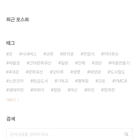
최근 포스트
태그
강
시내버스
교회
판자촌
전점석
키타큐슈
세월호
근대문화유산
일본
진해
경관
마을만들기
4대강
문화유산
오타루
생명
태양광
도시철도
노면전차
판금도서
기독교
팽목항
교토
YMCA
생태하천
마찌야
창원
마산
하천
청계천
더보기
검색