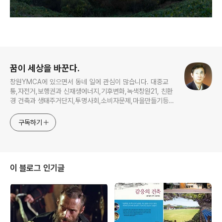
로그 정보
꿈이 세상을 바꾼다.
창원YMCA에 있으면서 동네 일에 관심이 많습니다. 대중교
통,자전거,보행권과 신재생에너지,기후변화,녹색창원21, 친환
경 건축과 생태주거단지,투명사회,소비자문제,마을만들기등...
주민의 힘으로 더욱 살기좋은 동네를 만들고자 합니다.
구독하기
이 블로그 인기글