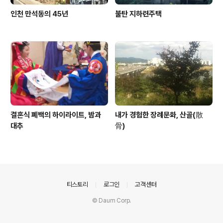
인천 만석동의 45년
불탄 지하련주택
결혼식 폐백의 하이라이트, 밤과
내가 경험한 장례문화, 산골(散
대추
骨)
의안내
티스토리
로그인
고객센터
© Daum Corp.