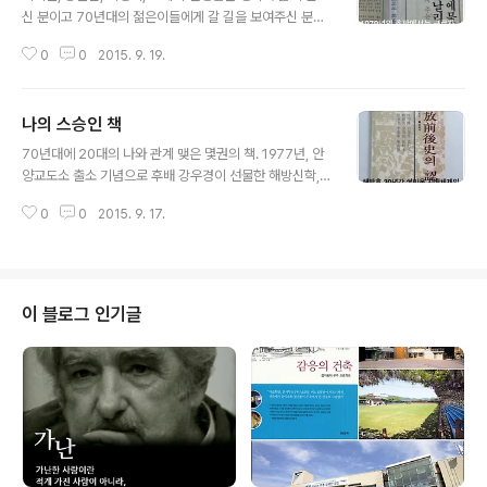
신 분이고 70년대의 젊은이들에게 갈 길을 보여주신 분이
다. 감사합니다. ​​​​
0
0
2015. 9. 19.
나의 스승인 책
글 내용
70년대에 20대의 나와 관계 맺은 몇권의 책. 1977년, 안
양교도소 출소 기념으로 후배 강우경이 선물한 해방신학,
80년을 전후한 시기에 참여한 노동야학 교사학습의 필독
0
0
2015. 9. 17.
서였던 페다고지. 모두가 스승이고 은인이다. ​​​​
이 블로그 인기글