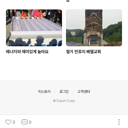
탑
에너지와 재미있게 놀아요
철거 전후의 베델교회
의안내
티스토리
로그인
고객센터
© Daum Corp.
0
0