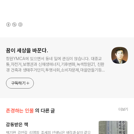
(새창열림)
로그 정보
꿈이 세상을 바꾼다.
창원YMCA에 있으면서 동네 일에 관심이 많습니다. 대중교
통,자전거,보행권과 신재생에너지,기후변화,녹색창원21, 친환
경 건축과 생태주거단지,투명사회,소비자문제,마을만들기등...
주민의 힘으로 더욱 살기좋은 동네를 만들고자 합니다.
구독하기
더보기
존경하는 인물
의 다른 글
감동받은 책
글 내용
백기완, 강만길, 리영희, 조세희 선생님은 생각과 삶이 같으