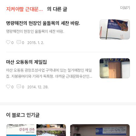
더보기
지켜야할 근대문화유산
의 다른 글
명량해전의 현장인 울돌목의 세찬 바람.
글 내용
명량해전의 현장인 울돌목의 세찬 바람. ​​​
0
0
2015. 1. 2.
마산 오동동의 제일집
글 내용
마산 오동동 광장조성사업 구역내에 있는 철거예정인 제일
집. 지붕용머리와 기와가 독특함. 아까운 근대문화유산인
데 고쳐서 휴식공간으로!!!​​​​​
0
0
2014. 12. 28.
이 블로그 인기글