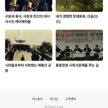
구원과 용서, 사랑과 헌신의 대서
내가 경험한 장례문화, 산골(散
사시인 레미제라블
骨)
시민들로부터 사랑받는 제황산 공
통합창원 시청사문제를 푸는 길
원
의안내
티스토리
로그인
고객센터
© Daum Corp.