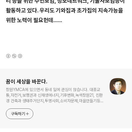
리 등을 위한 주민모임, 정보네트워크, 기술자모임등이
활동하고 있다. 우리도 기와집과 초가집의 지속가능을
위한 노력이 필요헌데......​
(새창열림)
로그 정보
꿈이 세상을 바꾼다.
창원YMCA에 있으면서 동네 일에 관심이 많습니다. 대중교
통,자전거,보행권과 신재생에너지,기후변화,녹색창원21, 친환
경 건축과 생태주거단지,투명사회,소비자문제,마을만들기등...
주민의 힘으로 더욱 살기좋은 동네를 만들고자 합니다.
구독하기