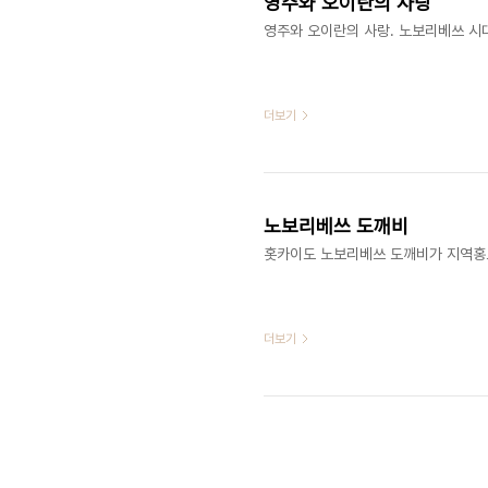
영주와 오이란의 사랑
​​영주와 오이란의 사랑. 노보리베쓰 시대
더보기
노보리베쓰 도깨비
​​홋카이도 노보리베쓰 도깨비가 지역홍보에
더보기