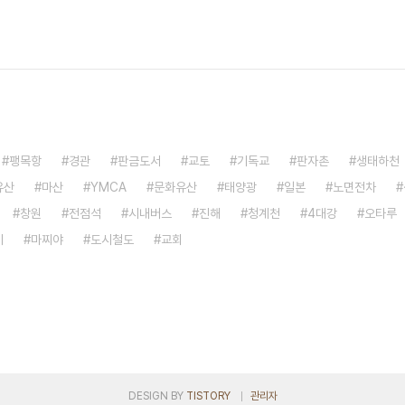
팽목항
경관
판금도서
교토
기독교
판자촌
생태하천
유산
마산
YMCA
문화유산
태양광
일본
노면전차
창원
전점석
시내버스
진해
청계천
4대강
오타루
기
마찌야
도시철도
교회
DESIGN BY
TISTORY
관리자