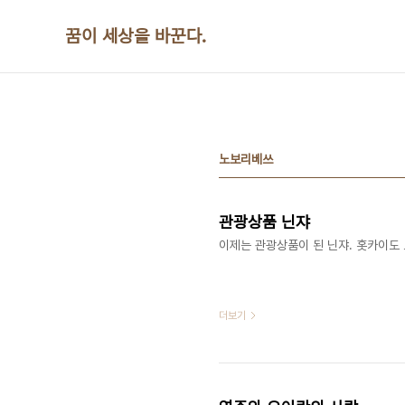
본문 바로가기
꿈이 세상을 바꾼다.
노보리베쓰
관광상품 닌쟈
​​이제는 관광상품이 된 닌쟈. 홋카이도 
더보기