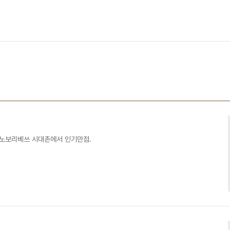
노보리베쓰 시대촌에서 인기만점. ​​​