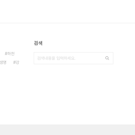
검색
하천
생명
강