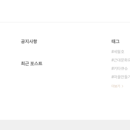
공지사항
태그
세월호
근대문화
최근 포스트
키타큐슈
마을만들
더보기