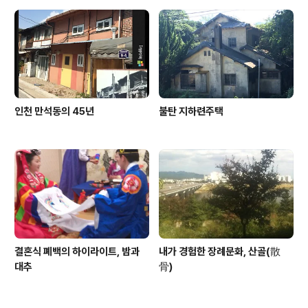
인천 만석동의 45년
불탄 지하련주택
결혼식 폐백의 하이라이트, 밤과
내가 경험한 장례문화, 산골(散
대추
骨)