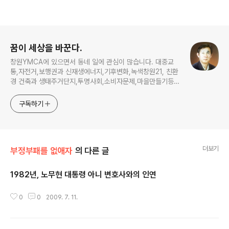
로그 정보
꿈이 세상을 바꾼다.
창원YMCA에 있으면서 동네 일에 관심이 많습니다. 대중교
통,자전거,보행권과 신재생에너지,기후변화,녹색창원21, 친환
경 건축과 생태주거단지,투명사회,소비자문제,마을만들기등...
주민의 힘으로 더욱 살기좋은 동네를 만들고자 합니다.
구독하기
더보기
부정부패를 없애자
의 다른 글
1982년, 노무현 대통령 아니 변호사와의 인연
글 내용
0
0
2009. 7. 11.