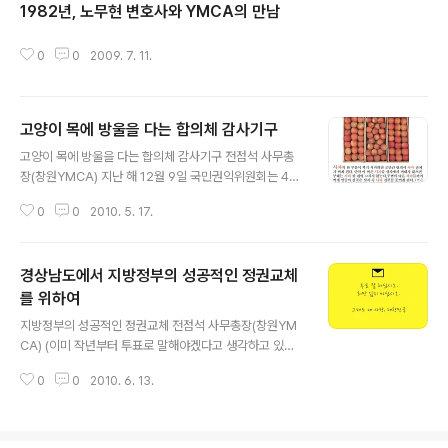
1982년, 노무현 변호사와 YMCA의 만남
글 내용
0
0
2009. 7. 11.
고양이 목에 방울을 다는 합의체 감사기구
글 내용
고양이 목에 방울을 다는 합의체 감사기구 전점석 사무총
장(창원YMCA) 지난 해 12월 9일 국민권익위원회는 47
8개 공공기관을 대상으로 실시한 청렴도 평가를 발표하였
0
0
2010. 5. 17.
다. 민원인을 대상으로 하는 외부 청렴도와 공무원을 대상
으로 하는 내부 청렴도로 나누어 진행된 청렴도 평가에서
전국의 16개 시, 도 가운데 경상남도는 16위를 하였다. 지
경상남도에서 지방정부의 성공적인 정권교체
역 언론에서는 기사보도는 물론이고 사설에서도 같은 날
일제히 이 문제를 다루었다. 12월 11일자 사설 제목을 보면
를 위하여
글 내용
(경남일보), (경남도민일보), (경남신문) 등으로 경남도가
지방정부의 성공적인 정권교체 전점석 사무총장(창원YM
도민들의 얼굴에 먹칠을 하였다고 질책하였다. 한편, 16개
CA) (이미 작년부터 투표로 말해야겠다고 생각하고 있은
교육청 가운데 3위를 기록하여 우수라고 평가받은 경남교
사람들이 많았습니다.) 벌써 15년이라는 세월이 흘렀습니
육청은 인조잔디 비리의혹에서 시작하여 교사채용비리, 부
0
0
2010. 6. 13.
다. 기억하실지 모르겠습니다만 1996년 10월 22일 진주
교재 채택문제, 학교급식업체 납..
YMCA에 오셨을 때 처음으로 인사를 드렸습니다. 라는 주
제로 열린 시민논단이었습니다. 10월 17일에는 대구시 남
구청의 이재용 청장님을 모셨고 두 번째로 남해군의 김두