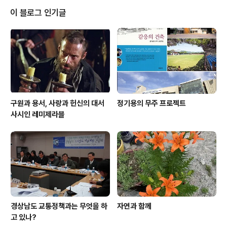
관 군수님을 초청해서 민선자치 1년을 되돌아보는 자리였
이 블로그 인기글
습니다. 어렵게 부활한 지방자치를 위해 정말 오랜만에 19
95년 6월 27일 지방선거가 있었고 많은 사람들의 예상을
깨고 전국 최연소 자치단체장으로 선출된 것을 우리 모두
가 잘 알고 있었습니다. 그때도 축하인사를 드렸습니다만
이번 6. 2 지방선거에서 한나라당 텃밭이..
구원과 용서, 사랑과 헌신의 대서
정기용의 무주 프로젝트
사시인 레미제라블
경상남도 교통정책과는 무엇을 하
자연과 함께
고 있나?