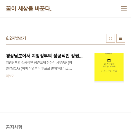
본문 바로가기
꿈이 세상을 바꾼다.
6.2지방선거
경상남도에서 지방정부의 성공적인 정권교체를 위하여
지방정부의 성공적인 정권교체 전점석 사무총장(창
원YMCA) (이미 작년부터 투표로 말해야겠다고 생
각하고 있은 사람들이 많았습니다.) 벌써 15년이라
더보기
는 세월이 흘렀습니다. 기억하실지 모르겠습니다만
1996년 10월 22일 진주YMCA에 오셨을 때 처음
으로 인사를 드렸습니다. 라는 주제로 열린 시민논단
이었습니다. 10월 17일에는 대구시 남구청의 이재용
청장님을 모셨고 두 번째로 남해군의 김두관 군수님
을 초청해서 민선자치 1년을 되돌아보는 자리였습니
다. 어렵게 부활한 지방자치를 위해 정말 오랜만에
1995년 6월 27일 지방선거가 있었고 많은 사람들
공지사항
의 예상을 깨고 전국 최연소 자치단체장으로 선출된