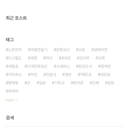
것을 우리 모두가 잘 알고 있었습니다. 그때도 축하인
사를 드렸습니다만 이번 6. 2 지방선거에서 한나라
당 텃밭이..
최근 포스트
태그
노면전차
마을만들기
문화유산
교토
생태하천
도시철도
생명
마산
4대강
오타루
교회
세월호
근대문화유산
시내버스
판금도서
청계천
키타큐슈
하천
전점석
경관
YMCA
태양광
팽목항
강
일본
기독교
판자촌
진해
창원
마찌야
더보기
검색